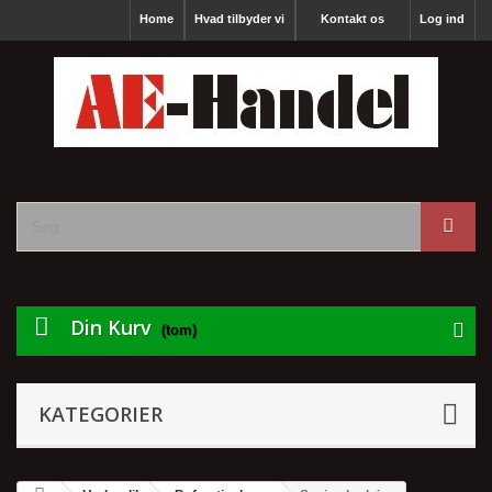
Home
Hvad tilbyder vi
Kontakt os
Log ind
Din Kurv
(tom)
KATEGORIER