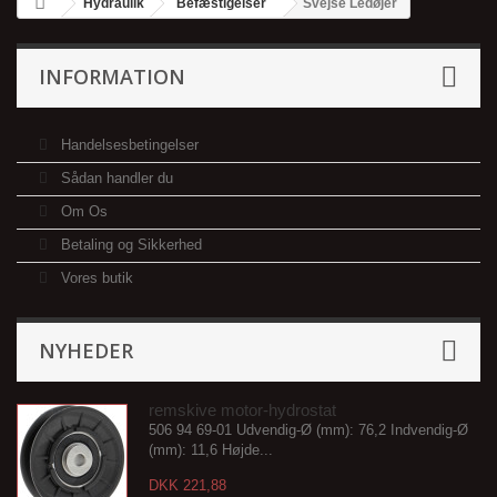
Hydraulik
Befæstigelser
Svejse Ledøjer
INFORMATION
Handelsesbetingelser
Sådan handler du
Om Os
Betaling og Sikkerhed
Vores butik
NYHEDER
remskive motor-hydrostat
506 94 69-01 Udvendig-Ø (mm): 76,2 Indvendig-Ø
(mm): 11,6 Højde...
DKK 221,88