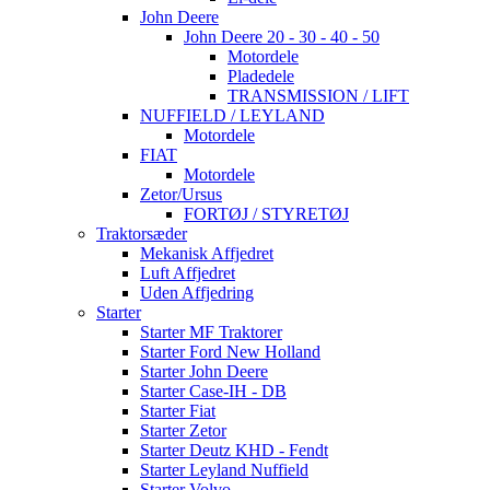
John Deere
John Deere 20 - 30 - 40 - 50
Motordele
Pladedele
TRANSMISSION / LIFT
NUFFIELD / LEYLAND
Motordele
FIAT
Motordele
Zetor/Ursus
FORTØJ / STYRETØJ
Traktorsæder
Mekanisk Affjedret
Luft Affjedret
Uden Affjedring
Starter
Starter MF Traktorer
Starter Ford New Holland
Starter John Deere
Starter Case-IH - DB
Starter Fiat
Starter Zetor
Starter Deutz KHD - Fendt
Starter Leyland Nuffield
Starter Volvo