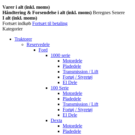
Varer i alt (inkl. moms)
Håndtering & Forsendelse i alt (inkl. moms)
Beregnes Senere
I alt (inkl. moms)
Fortsæt indkøb
Fortsæt til betaling
Kategorier
Traktorer
Reservedele
Ford
1000 serie
Motordele
Pladedele
Transmission / Lift
Fortøj / Styretøj
El Dele
100 Serie
Motordele
Pladedele
Transmission / Lift
Fortøj / Styretøj
El Dele
Dexta
Motordele
Pladedele