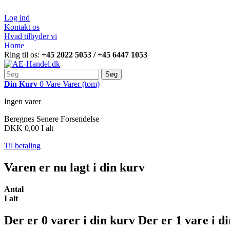
Log ind
Kontakt os
Hvad tilbyder vi
Home
Ring til os:
+45 2022 5053 / +45 6447 1053
Søg
Din Kurv
0
Vare
Varer
(tom)
Ingen varer
Beregnes Senere
Forsendelse
DKK 0,00
I alt
Til betaling
Varen er nu lagt i din kurv
Antal
I alt
Der er
0
varer i din kurv
Der er 1 vare i d