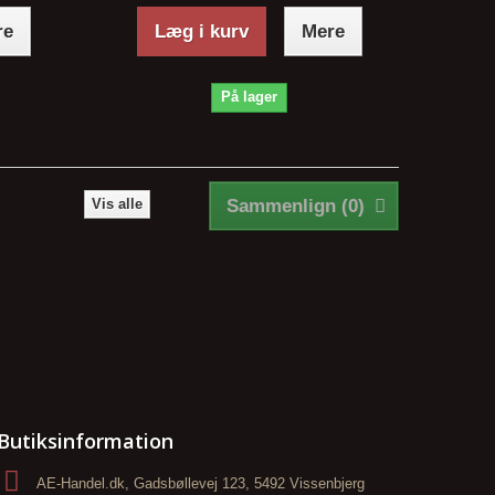
re
Læg i kurv
Mere
På lager
Vis alle
Sammenlign (
0
)
Butiksinformation
AE-Handel.dk, Gadsbøllevej 123, 5492 Vissenbjerg