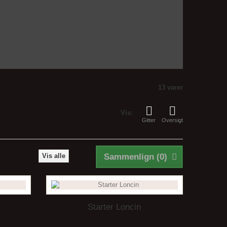
13 varer
Vis:
Gitter
Oversigt
Vis alle
Sammenlign (
0
)
Starter Loncin