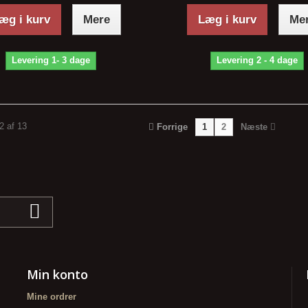
æg i kurv
Mere
Læg i kurv
Me
Levering 1- 3 dage
Levering 2 - 4 dage
12 af 13
Forrige
1
2
Næste
Min konto
Mine ordrer