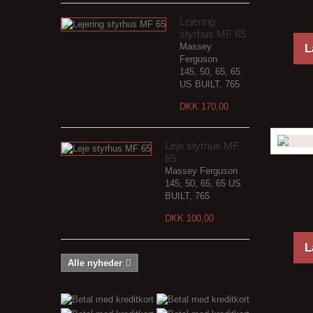
Lejering
styrhus MF 65
Massey
L
Ferguson
145, 50, 65, 65
US BUILT, 765
DKK 170,00
Leje styrhus MF
65
Massey Ferguson
145, 50, 65, 65 US
BUILT, 765
DKK 100,00
L
Alle nyheder