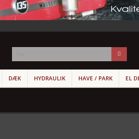
DÆK
HYDRAULIK
HAVE / PARK
EL D