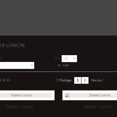
ER LONCIN
er
Vis
pr. side
12 af 13
Forrige
1
2
Næste
Starter Loncin
Starter Loncin