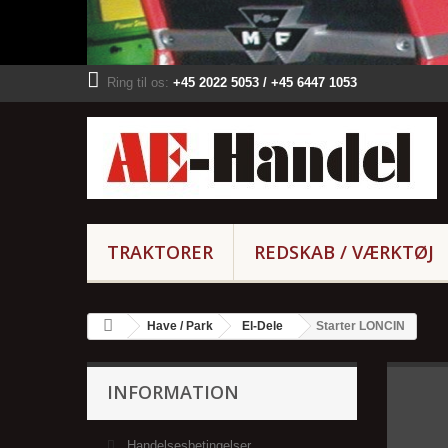
Ring til os:
+45 2022 5053 / +45 6447 1053
TRAKTORER
REDSKAB / VÆRKTØJ
Have / Park
El-Dele
Starter LONCIN
INFORMATION
Handelsesbetingelser