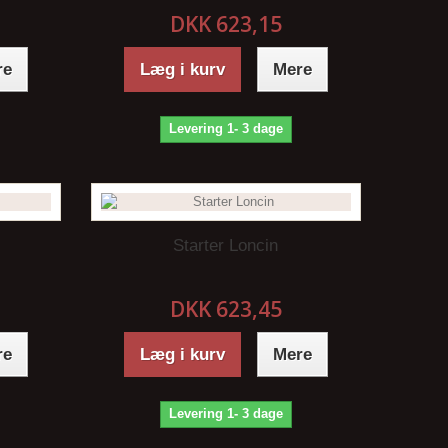
DKK 623,15
re
Læg i kurv
Mere
Levering 1- 3 dage
Starter Loncin
DKK 623,45
re
Læg i kurv
Mere
Levering 1- 3 dage