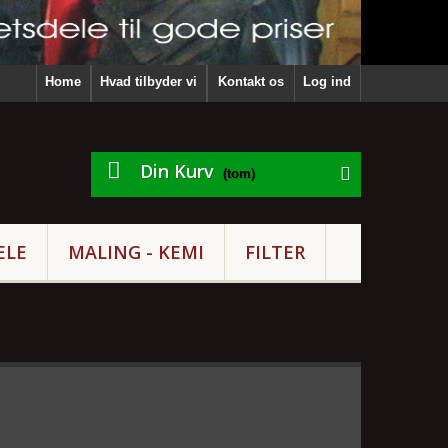
Home
Hvad tilbyder vi
Kontakt os
Log ind
Din Kurv
(tom)
ELE
MALING - KEMI
FILTER