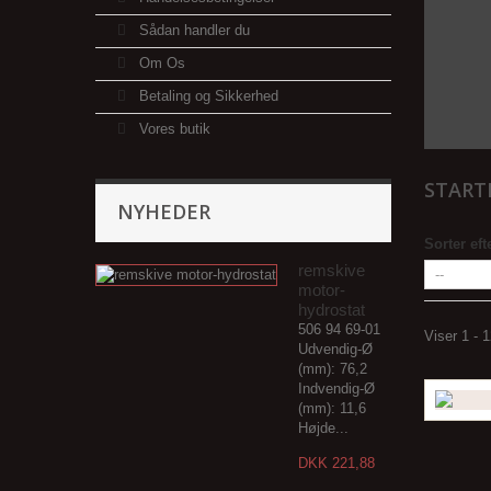
Sådan handler du
Om Os
Betaling og Sikkerhed
Vores butik
START
NYHEDER
Sorter eft
remskive
motor-
hydrostat
506 94 69-01
Viser 1 - 
Udvendig-Ø
(mm): 76,2
Indvendig-Ø
(mm): 11,6
Højde...
DKK 221,88