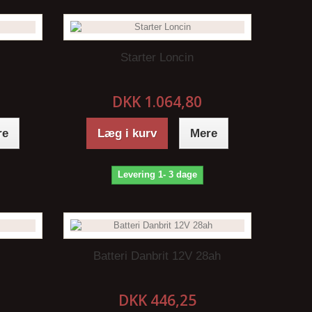
Starter Loncin
DKK 1.064,80
re
Læg i kurv
Mere
Levering 1- 3 dage
Batteri Danbrit 12V 28ah
DKK 446,25