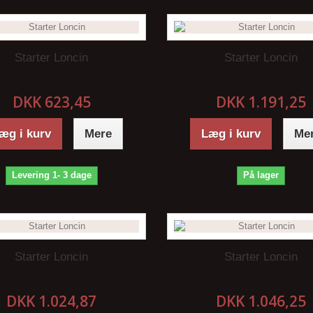
Starter Loncin
Starter Loncin
DKK 623,45
DKK 1.191,25
æg i kurv
Mere
Læg i kurv
Me
Levering 1- 3 dage
På lager
Starter Loncin
Starter Loncin
DKK 1.024,87
DKK 1.046,25