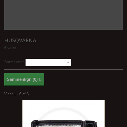
HUSQVARNA
6 varer
Sorter efter
Sammenlign (
0
)
Viser 1 - 6 af 6