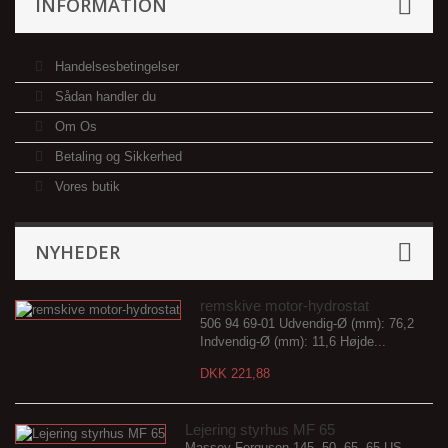
INFORMATION
Handelsesbetingelser
Sådan handler du
Om Os
Betaling og Sikkerhed
Vores butik
NYHEDER
remskive motor-hydrostat
506 94 69-01 Udvendig-Ø (mm): 76,2
Indvendig-Ø (mm): 11,6 Højde...
DKK 221,88
Lejering styrhus MF 65
Massey Ferguson 145, 50, 65, 65 US