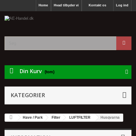
Home
Hvad tilbyder vi
Kontakt os
Log ind
Din Kurv
(tom)
KATEGORIER
Have / Park
Filter
LUFTFILTER
Husqvarna