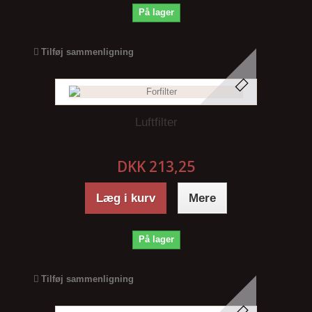
På lager
Tilføj sammenligning
Luftfilter
DKK 213,25
Læg i kurv
Mere
På lager
Tilføj sammenligning