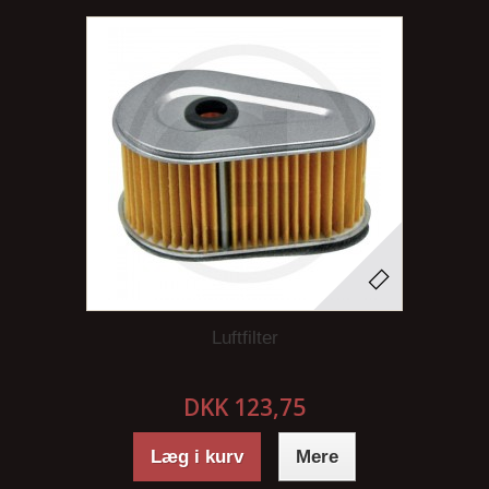
Luftfilter
DKK 123,75
Læg i kurv
Mere