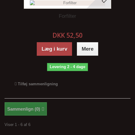
Forfilter
DKK 52,50
Læg i kurv
Mere
Levering 2 - 4 dage
Tilføj sammenligning
Sammenlign (
0
)
Viser 1 - 6 af 6