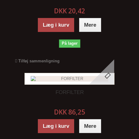
DKK 20,42
Læg i kurv
Mere
På lager
Tilføj sammenligning
FORFILTER
DKK 86,25
Læg i kurv
Mere