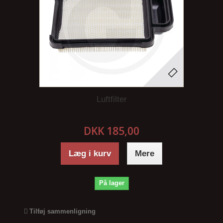
Luftfilter
DKK 185,00
Læg i kurv
Mere
På lager
Tilføj sammenligning