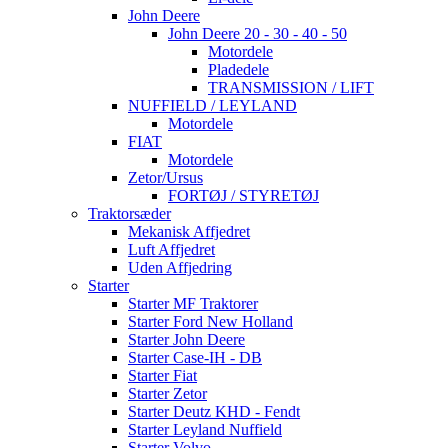
John Deere
John Deere 20 - 30 - 40 - 50
Motordele
Pladedele
TRANSMISSION / LIFT
NUFFIELD / LEYLAND
Motordele
FIAT
Motordele
Zetor/Ursus
FORTØJ / STYRETØJ
Traktorsæder
Mekanisk Affjedret
Luft Affjedret
Uden Affjedring
Starter
Starter MF Traktorer
Starter Ford New Holland
Starter John Deere
Starter Case-IH - DB
Starter Fiat
Starter Zetor
Starter Deutz KHD - Fendt
Starter Leyland Nuffield
Starter Volvo