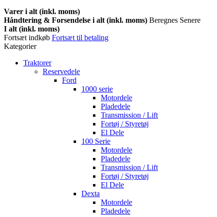
Varer i alt (inkl. moms)
Håndtering & Forsendelse i alt (inkl. moms)
Beregnes Senere
I alt (inkl. moms)
Fortsæt indkøb
Fortsæt til betaling
Kategorier
Traktorer
Reservedele
Ford
1000 serie
Motordele
Pladedele
Transmission / Lift
Fortøj / Styretøj
El Dele
100 Serie
Motordele
Pladedele
Transmission / Lift
Fortøj / Styretøj
El Dele
Dexta
Motordele
Pladedele