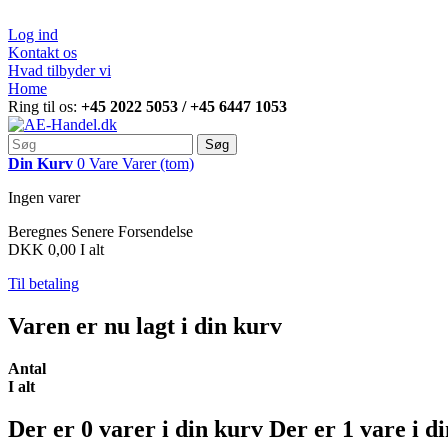
Log ind
Kontakt os
Hvad tilbyder vi
Home
Ring til os:
+45 2022 5053 / +45 6447 1053
Søg
Din Kurv
0
Vare
Varer
(tom)
Ingen varer
Beregnes Senere
Forsendelse
DKK 0,00
I alt
Til betaling
Varen er nu lagt i din kurv
Antal
I alt
Der er
0
varer i din kurv
Der er 1 vare i d