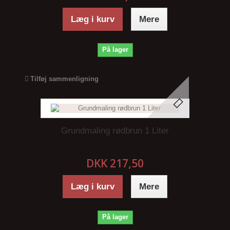
Læg i kurv
Mere
På lager
Tilføj sammenligning
Grundmaling rødbrun 1 Liter
DKK 217,50
Læg i kurv
Mere
På lager