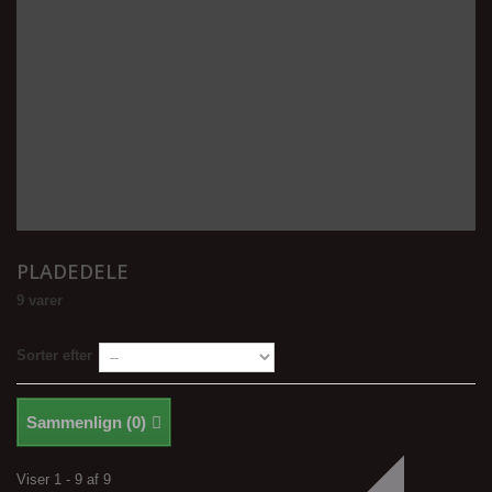
PLADEDELE
9 varer
Sorter efter
Sammenlign (
0
)
Viser 1 - 9 af 9