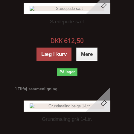
Sædepude sæt
DKK 612,50
Læg i kurv
Mere
På lager
Tilføj sammenligning
Grundmaling grå 1-Ltr.