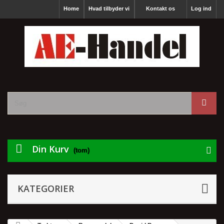
Home
Hvad tilbyder vi
Kontakt os
Log ind
Din Kurv
(tom)
KATEGORIER