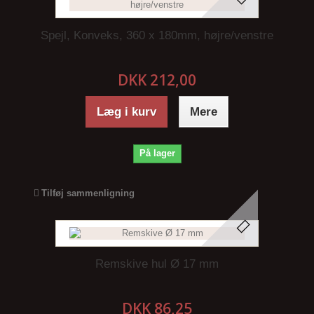
Spejl, Konveks, 360 x 180mm, højre/venstre
DKK 212,00
Læg i kurv
Mere
På lager
Tilføj sammenligning
Remskive hul Ø 17 mm
DKK 86,25