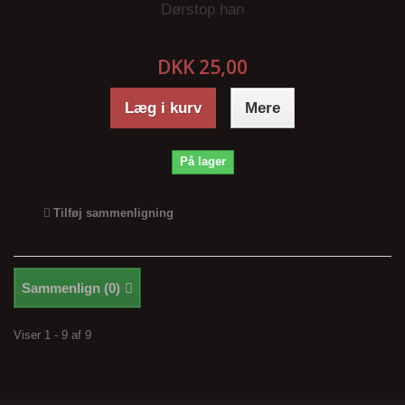
Dørstop han
DKK 25,00
Læg i kurv
Mere
På lager
Tilføj sammenligning
Sammenlign (
0
)
Viser 1 - 9 af 9