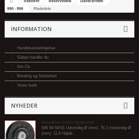
Traktorer
Reservedele
David Brown
990 - 996
Pladedele
INFORMATION
Handelsesbetingelser
Sådan handler du
Om Os
Betaling og Sikkerhed
Vores butik
NYHEDER
remskive motor-hydrostat
506 94 69-01 Udvendig-Ø (mm): 76,2 Indvendig-Ø
(mm): 11,6 Højde...