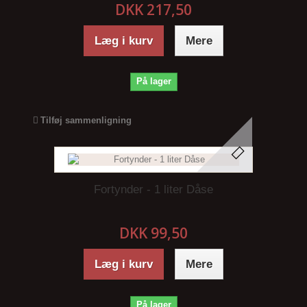
DKK 217,50
Læg i kurv
Mere
På lager
Tilføj sammenligning
Fortynder - 1 liter Dåse
DKK 99,50
Læg i kurv
Mere
På lager