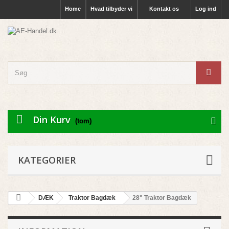
Home
Hvad tilbyder vi
Kontakt os
Log ind
Din Kurv
(tom)
KATEGORIER
DÆK
Traktor Bagdæk
28" Traktor Bagdæk