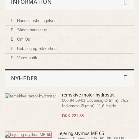
INFORMATION
Handelsesbetingelser
Sådan handler du
Om Os
Betaling og Sikkerhed
Vores butik
NYHEDER
remskive motor-hydrostat
506 94 69-01 Udvendig-Ø (mm): 76,2
Indvendig-Ø (mm): 11,6 Højde...
DKK 221,88
Lejering styrhus MF 65
Massey Ferguson 145, 50, 65, 65 US