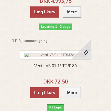
DKK 4.993,75
Læg i kurv
Mere
Levering 1 - 3 dage
Tilføj sammenligning
Ventil V5.01.1/ TR618A
DKK 72,50
Læg i kurv
Mere
På lager