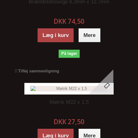
Brændstofslange 6.3mm x 12.7mm
DKK 74,50
Læg i kurv
Mere
På lager
Tilføj sammenligning
Møtrik M22 x 1,5
DKK 27,50
Læg i kurv
Mere