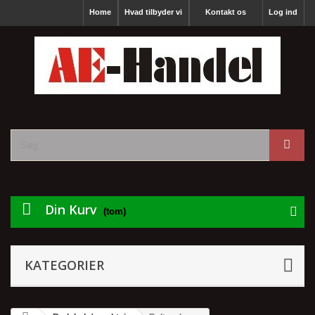
Home
Hvad tilbyder vi
Kontakt os
Log ind
Din Kurv
(tom)
KATEGORIER