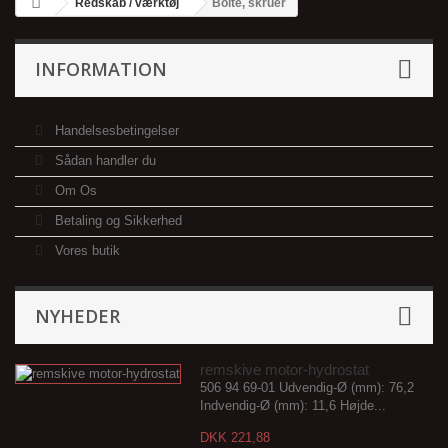
Redskab / værktøj
Bolte, skruer
INFORMATION
Handelsesbetingelser
Sådan handler du
Om Os
Betaling og Sikkerhed
Vores butik
NYHEDER
remskive motor-hydrostat
506 94 69-01 Udvendig-Ø (mm): 76,2
Indvendig-Ø (mm): 11,6 Højde...
DKK 221,88