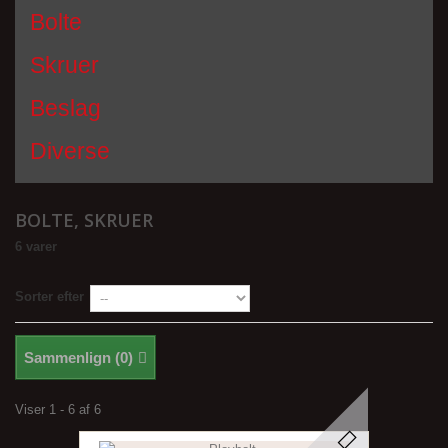
Bolte
Skruer
Beslag
Diverse
BOLTE, SKRUER
6 varer
Sorter efter
Sammenlign (
0
)
Viser 1 - 6 af 6