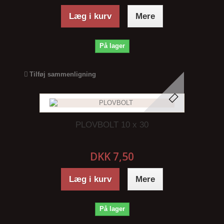
Læg i kurv
Mere
På lager
Tilføj sammenligning
PLOVBOLT 10 x 30
DKK 7,50
Læg i kurv
Mere
På lager