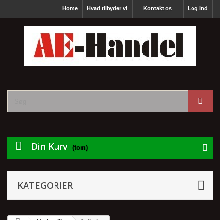
Home
Hvad tilbyder vi
Kontakt os
Log ind
Din Kurv
(tom)
KATEGORIER