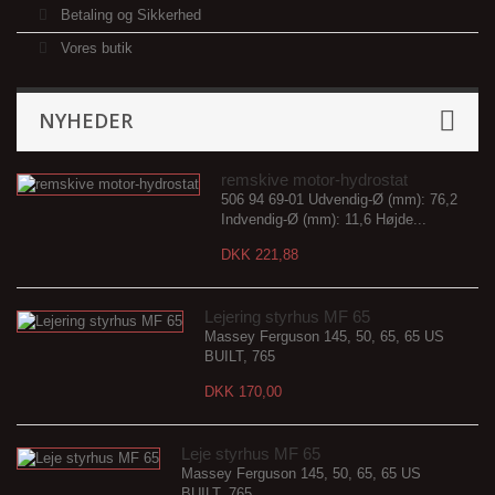
Betaling og Sikkerhed
Vores butik
NYHEDER
remskive motor-hydrostat
506 94 69-01 Udvendig-Ø (mm): 76,2
Indvendig-Ø (mm): 11,6 Højde...
DKK 221,88
Lejering styrhus MF 65
Massey Ferguson 145, 50, 65, 65 US
BUILT, 765
DKK 170,00
Leje styrhus MF 65
Massey Ferguson 145, 50, 65, 65 US
BUILT, 765