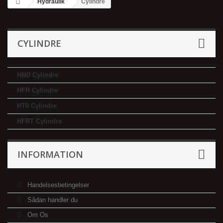
Hydraulik
Cylindre
CYLINDRE
HM0 Cylindre
HFR Cylindre
HT0 Cylindre
HFRT Cylindre
INFORMATION
Handelsesbetingelser
Sådan handler du
Om Os