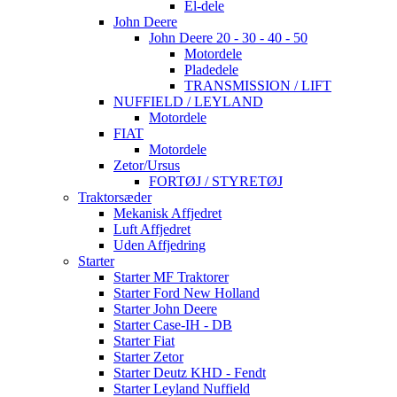
El-dele
John Deere
John Deere 20 - 30 - 40 - 50
Motordele
Pladedele
TRANSMISSION / LIFT
NUFFIELD / LEYLAND
Motordele
FIAT
Motordele
Zetor/Ursus
FORTØJ / STYRETØJ
Traktorsæder
Mekanisk Affjedret
Luft Affjedret
Uden Affjedring
Starter
Starter MF Traktorer
Starter Ford New Holland
Starter John Deere
Starter Case-IH - DB
Starter Fiat
Starter Zetor
Starter Deutz KHD - Fendt
Starter Leyland Nuffield