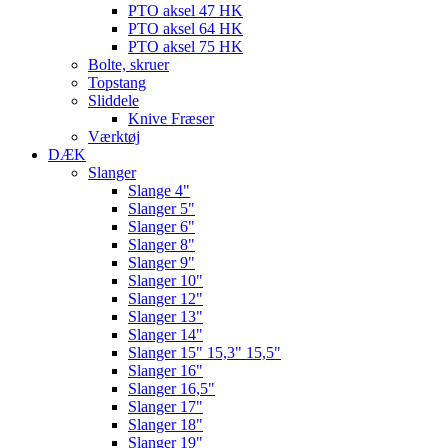
PTO aksel 47 HK
PTO aksel 64 HK
PTO aksel 75 HK
Bolte, skruer
Topstang
Sliddele
Knive Fræser
Værktøj
DÆK
Slanger
Slange 4"
Slanger 5"
Slanger 6"
Slanger 8"
Slanger 9"
Slanger 10"
Slanger 12"
Slanger 13"
Slanger 14"
Slanger 15" 15,3" 15,5"
Slanger 16"
Slanger 16,5"
Slanger 17"
Slanger 18"
Slanger 19"