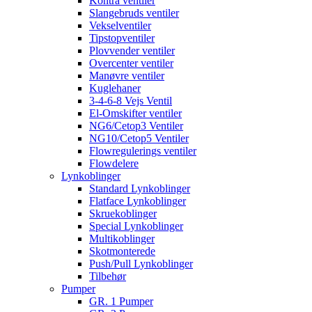
Kontra ventiler
Slangebruds ventiler
Vekselventiler
Tipstopventiler
Plovvender ventiler
Overcenter ventiler
Manøvre ventiler
Kuglehaner
3-4-6-8 Vejs Ventil
El-Omskifter ventiler
NG6/Cetop3 Ventiler
NG10/Cetop5 Ventiler
Flowregulerings ventiler
Flowdelere
Lynkoblinger
Standard Lynkoblinger
Flatface Lynkoblinger
Skruekoblinger
Special Lynkoblinger
Multikoblinger
Skotmonterede
Push/Pull Lynkoblinger
Tilbehør
Pumper
GR. 1 Pumper