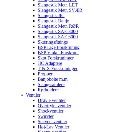
Slangestik Metr. LET
Slangestik Metr. SVÆR
Slangestik JIC
Slangestik Banjo
Slangestik Metr. RØR
Slangestik SAE 3000
Slangestik SAE 6000
Skæringsfittings
BSP Lige Forskruning
BSP Vinkel Forskrun.
Skot Forskruninger
JIC Adaptere
T & X Forskruninger
Propper
Banjobolte m.m.
Slangesamlere
Rørholdere
Ventiler
Drøvle ventiler
Overtryks ventiler
Shockventiler
Swirvler
Sekvensventiler
Høj-Lav Ventiler