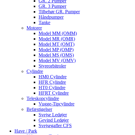
GR. 2 Pumper
GR. 3 Pumper
Tilbehør GR. Pumper
Håndpumper
Tanke
Motorer
Model MM (OMM)
Model MR (OMR)
Model MT (OMT)
Model MP (OMP)
Model MS (OMS)
Model MV (OMV)
Styreorbitroler
Cylindre
HM0 Cylindre
HFR Cylindre
HT0 Cylindre
HFRT Cylindre
Teleskopcylindre
Vugge-Tipcylindre
Befæstigelser
Svejse Ledøjer
Gevind Ledøjer
Svejsegafler CFS
Have / Park