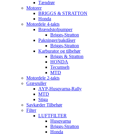
Tændrør
Motorer
BRIGGS & STRATTON
Honda
Motordele 4-takts
Brændstofpumper
Briggs-Stratton
Pakninger/pakdåser
Briggs-Stratton
Karburator og tilbehør
Briggs & Stratton
HONDA
Tecumseh
MTD
Motordele 2-takts
Græsruller
AYP-Husqvarna-Rally
MTD
Stiga
Savkæder Tilbehør
Filter
LUFTFILTER
Husqvarna
Briggs-Stratton
Honda