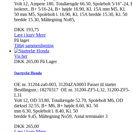
Volt 12, Ampere 180, Totallængde 66.50, Spolebolt 5/16"-24
isoleret., B+ 5/16-24, B+ højde 16.90, Kl. 15A mm M5, Kl.
50 mm M5, Spolebolt l. 16.90, Kl. 15A bredde 15.30, Kl. 50
bredde 15.30, Måltegning No85,
DKK 193,75
Læg i kurv
Mere
På lager
Tilføj sammenligning
Vis her
DKK 265,00
På Lager
Startrelæ Honda
OE nr. 31204-za0-003, 31204ZA0003 Passer til starter
Bestllingsnr.: 18270317 OE nr. 31200-ZF5-L32, 31200-ZF5-
L31
Volt 12, OD 33.80, Totallængde 52.70, Spolebolt M6, OD
dæksel 32.55, B+ M6, B+ højde 8.60, Kl. 50
mm 6.30, Spolebolt l. 8.40, Kl. 50
bredde 9.45, Måltegning No59, Antal terminaler 3
DKK 265,00
Læg i kurv
Mere