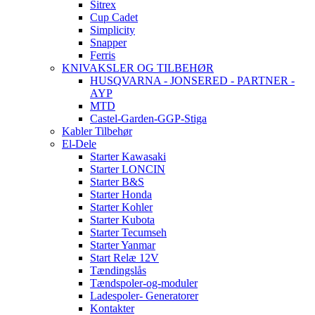
Sitrex
Cup Cadet
Simplicity
Snapper
Ferris
KNIVAKSLER OG TILBEHØR
HUSQVARNA - JONSERED - PARTNER -
AYP
MTD
Castel-Garden-GGP-Stiga
Kabler Tilbehør
El-Dele
Starter Kawasaki
Starter LONCIN
Starter B&S
Starter Honda
Starter Kohler
Starter Kubota
Starter Tecumseh
Starter Yanmar
Start Relæ 12V
Tændingslås
Tændspoler-og-moduler
Ladespoler- Generatorer
Kontakter