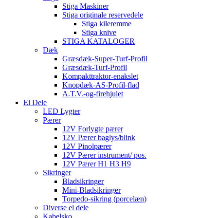
Stiga Maskiner
Stiga originale reservedele
Stiga kileremme
Stiga knive
STIGA KATALOGER
Dæk
Græsdæk-Super-Turf-Profil
Græsdæk-Turf-Profil
Kompakttraktor-enakslet
Knopdæk-AS-Profil-flad
A.T.V.-og-firehjulet
El Dele
LED Lygter
Pærer
12V Forlygte pærer
12V Pærer baglys/blink
12V Pinolpærer
12V Pærer instrument/ pos.
12V Pærer H1 H3 H9
Sikringer
Bladsikringer
Mini-Bladsikringer
Torpedo-sikring (porcelæn)
Diverse el dele
Kabelsko