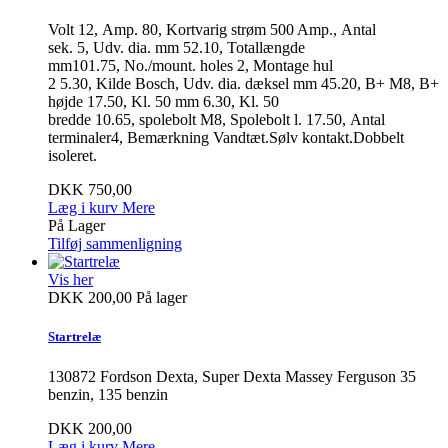
Volt 12, Amp. 80, Kortvarig strøm 500 Amp., Antal
sek. 5, Udv. dia. mm 52.10, Totallængde
mm101.75, No./mount. holes 2, Montage hul
2 5.30, Kilde Bosch, Udv. dia. dæksel mm 45.20, B+ M8, B+
højde 17.50, Kl. 50 mm 6.30, Kl. 50
bredde 10.65, spolebolt M8, Spolebolt l. 17.50, Antal
terminaler4, Bemærkning Vandtæt.Sølv kontakt.Dobbelt
isoleret.
DKK 750,00
Læg i kurv
Mere
På Lager
Tilføj sammenligning
Vis her
DKK 200,00
På lager
Startrelæ
130872 Fordson Dexta, Super Dexta Massey Ferguson 35
benzin, 135 benzin
DKK 200,00
Læg i kurv
Mere