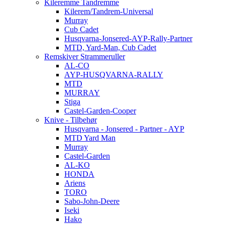
Kileremme Tandremme
Kilerem/Tandrem-Universal
Murray
Cub Cadet
Husqvarna-Jonsered-AYP-Rally-Partner
MTD, Yard-Man, Cub Cadet
Remskiver Strammeruller
AL-CO
AYP-HUSQVARNA-RALLY
MTD
MURRAY
Stiga
Castel-Garden-Cooper
Knive - Tilbehør
Husqvarna - Jonsered - Partner - AYP
MTD Yard Man
Murray
Castel-Garden
AL-KO
HONDA
Ariens
TORO
Sabo-John-Deere
Iseki
Hako