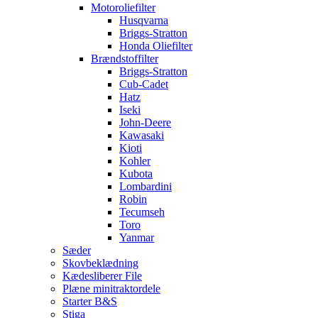
Motoroliefilter
Husqvarna
Briggs-Stratton
Honda Oliefilter
Brændstoffilter
Briggs-Stratton
Cub-Cadet
Hatz
Iseki
John-Deere
Kawasaki
Kioti
Kohler
Kubota
Lombardini
Robin
Tecumseh
Toro
Yanmar
Sæder
Skovbeklædning
Kædesliberer File
Plæne minitraktordele
Starter B&S
Stiga