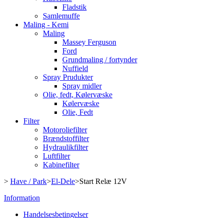
Fladstik
Samlemuffe
Maling - Kemi
Maling
Massey Ferguson
Ford
Grundmaling / fortynder
Nuffield
Spray Prudukter
Spray midler
Olie, fedt, Kølervæske
Kølervæske
Olie, Fedt
Filter
Motoroliefilter
Brændstoffilter
Hydraulikfilter
Luftfilter
Kabinefilter
>
Have / Park
>
El-Dele
>
Start Relæ 12V
Information
Handelsesbetingelser