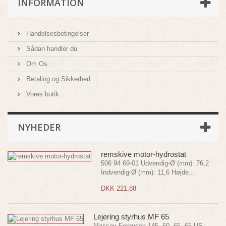
INFORMATION
Handelsesbetingelser
Sådan handler du
Om Os
Betaling og Sikkerhed
Vores butik
NYHEDER
remskive motor-hydrostat
506 94 69-01 Udvendig-Ø (mm): 76,2
Indvendig-Ø (mm): 11,6 Højde...
DKK 221,88
Lejering styrhus MF 65
Massey Ferguson 145, 50, 65, 65 US