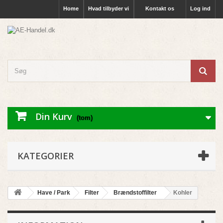
Home
Hvad tilbyder vi
Kontakt os
Log ind
Din Kurv
(tom)
KATEGORIER
Have / Park
Filter
Brændstoffilter
Kohler