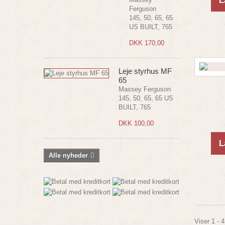
L
Ferguson
145, 50, 65, 65
US BUILT, 765
DKK 170,00
Leje styrhus MF
65
Massey Ferguson
145, 50, 65, 65 US
BUILT, 765
DKK 100,00
L
Alle nyheder
Viser 1 - 4