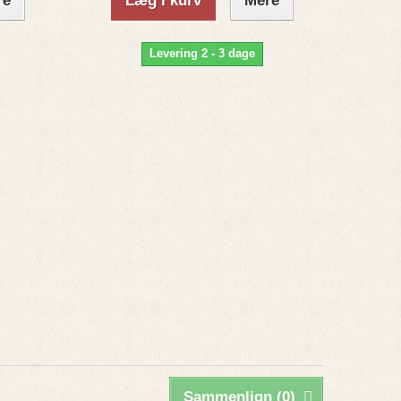
re
Læg i kurv
Mere
Levering 2 - 3 dage
Sammenlign (
0
)