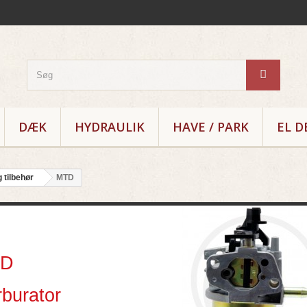
DÆK
HYDRAULIK
HAVE / PARK
EL D
 tilbehør
MTD
TD
TD
burator