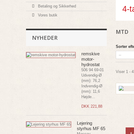
Betaling og Sikkerhed
4-t
Vores butik
MTD
NYHEDER
Sorter eft
remskive
motor-
hydrostat
506 94 69-01
Viser 1 - 4
Udvendig-Ø
(mm): 76,2
Indvendig-Ø
(mm): 11,6
Højde...
DKK 221,88
Lejering
styrhus MF 65
Massey