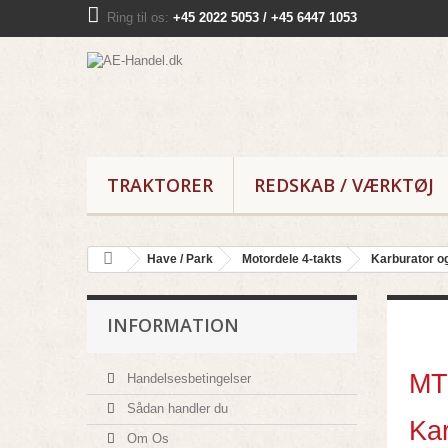
Ring til os:
+45 2022 5053 / +45 6447 1053
TRAKTORER
REDSKAB / VÆRKTØJ
Have / Park
Motordele 4-takts
Karburator og
INFORMATION
M
M
Handelsesbetingelser
Sådan handler du
Kar
Om Os