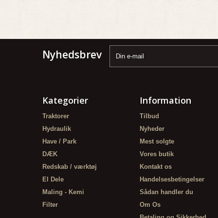
Nyhedsbrev
Kategorier
Information
Traktorer
Tilbud
Hydraulik
Nyheder
Have / Park
Mest solgte
DÆK
Vores butik
Redskab / værktøj
Kontakt os
El Dele
Handelsesbetingelser
Maling - Kemi
Sådan handler du
Filter
Om Os
Betaling og Sikkerhed