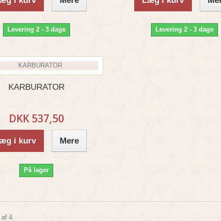
æg i kurv
Mere
Læg i kurv
Me
Levering 2 - 3 dage
Levering 2 - 3 dage
KARBURATOR
DKK 537,50
æg i kurv
Mere
På lager
 af 4