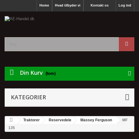
Home
Hvad tilbyder vi
Kontakt os
Log ind
Din Kurv
(tom)
KATEGORIER
Traktorer
Reservedele
Massey Ferguson
MF
135