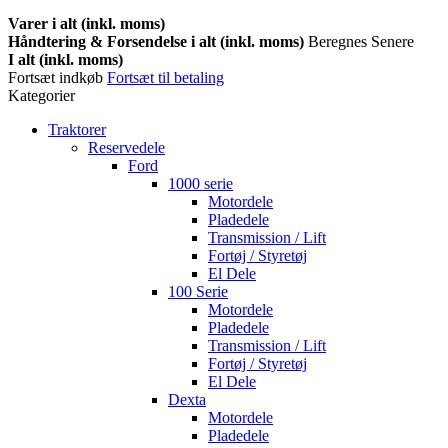
Varer i alt (inkl. moms)
Håndtering & Forsendelse i alt (inkl. moms)
Beregnes Senere
I alt (inkl. moms)
Fortsæt indkøb
Fortsæt til betaling
Kategorier
Traktorer
Reservedele
Ford
1000 serie
Motordele
Pladedele
Transmission / Lift
Fortøj / Styretøj
El Dele
100 Serie
Motordele
Pladedele
Transmission / Lift
Fortøj / Styretøj
El Dele
Dexta
Motordele
Pladedele