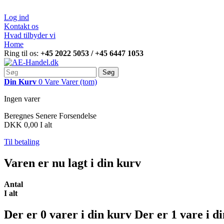
Log ind
Kontakt os
Hvad tilbyder vi
Home
Ring til os:
+45 2022 5053 / +45 6447 1053
Søg
Din Kurv
0
Vare
Varer
(tom)
Ingen varer
Beregnes Senere
Forsendelse
DKK 0,00
I alt
Til betaling
Varen er nu lagt i din kurv
Antal
I alt
Der er
0
varer i din kurv
Der er 1 vare i d