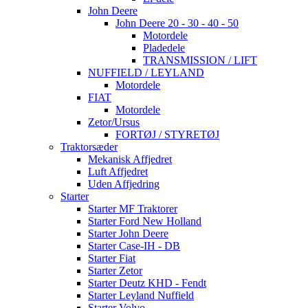
John Deere
John Deere 20 - 30 - 40 - 50
Motordele
Pladedele
TRANSMISSION / LIFT
NUFFIELD / LEYLAND
Motordele
FIAT
Motordele
Zetor/Ursus
FORTØJ / STYRETØJ
Traktorsæder
Mekanisk Affjedret
Luft Affjedret
Uden Affjedring
Starter
Starter MF Traktorer
Starter Ford New Holland
Starter John Deere
Starter Case-IH - DB
Starter Fiat
Starter Zetor
Starter Deutz KHD - Fendt
Starter Leyland Nuffield
Starter Volvo