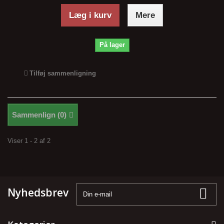
Læg i kurv
Mere
På lager
Tilføj sammenligning
Sammenlign (
0
)
Viser 1 - 2 af 2
Nyhedsbrev