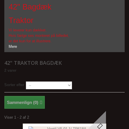
42" Bagdæk
Traktor
Vi leverer kun dækket.
Hvis fælge ses monteret på billedet,
er det kun for at illustrere.
Mere
42" TRAKTOR BAGDÆK
2 varer
Sorter efter
Sammenlign (
0
)
Viser 1 - 2 af 2