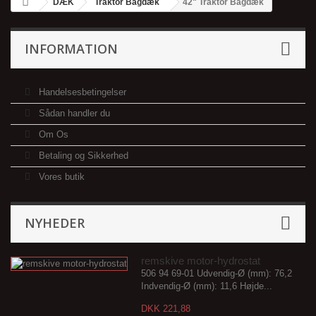
DÆK
Traktor Bagdæk
42" Traktor Bagdæk
INFORMATION
Handelsesbetingelser
Sådan handler du
Om Os
Betaling og Sikkerhed
Vores butik
NYHEDER
remskive motor-hydrostat
506 94 69-01 Udvendig-Ø (mm): 76,2
Indvendig-Ø (mm): 11,6 Højde...
DKK 221,88