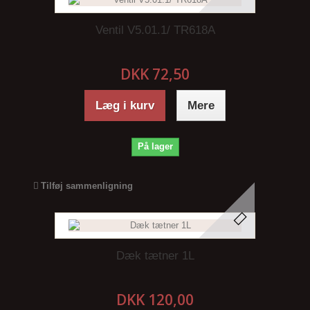
Ventil V5.01.1/ TR618A
DKK 72,50
Læg i kurv
Mere
På lager
Tilføj sammenligning
Dæk tætner 1L
DKK 120,00