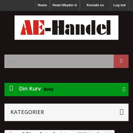
Home
Hvad tilbyder vi
Kontakt os
Log ind
Din Kurv
(tom)
KATEGORIER