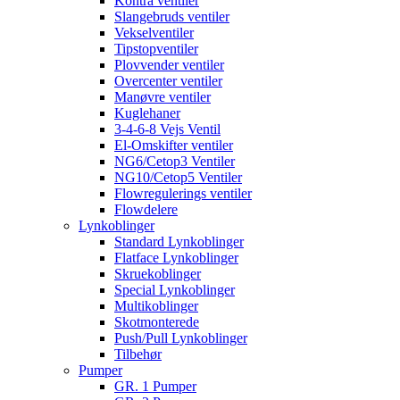
Kontra ventiler
Slangebruds ventiler
Vekselventiler
Tipstopventiler
Plovvender ventiler
Overcenter ventiler
Manøvre ventiler
Kuglehaner
3-4-6-8 Vejs Ventil
El-Omskifter ventiler
NG6/Cetop3 Ventiler
NG10/Cetop5 Ventiler
Flowregulerings ventiler
Flowdelere
Lynkoblinger
Standard Lynkoblinger
Flatface Lynkoblinger
Skruekoblinger
Special Lynkoblinger
Multikoblinger
Skotmonterede
Push/Pull Lynkoblinger
Tilbehør
Pumper
GR. 1 Pumper