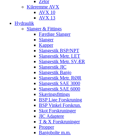
Zetor
Kileremme AVX
AVX 10
AVX 13
Hydraulik
Slanger & Fittings
Færdige Slanger
Slanger
Kapper
Slangestik BSP/NPT
Slangestik Metr. LET
Slangestik Metr. SVÆR
Slangestik JIC
Slangestik Banjo
Slangestik Metr. RØR
Slangestik SAE 3000
Slangestik SAE 6000
Skæringsfittings
BSP Lige Forskruning
BSP Vinkel Forskrun.
Skot Forskruninger
JIC Adaptere
T & X Forskruninger
Propper
Banjobolte m.m.