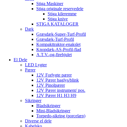
Stiga Maskiner
Stiga originale reservedele
Stiga kileremme
Stiga knive
STIGA KATALOGER
Dæk
Græsdæk-Super-Turf-Profil
Græsdæk-Turf-Profil
Kompakttraktor-enakslet
Knopdæk-AS-Profil-flad
A.T.V.-og-firehjulet
El Dele
LED Lygter
Pærer
12V Forlygte pærer
12V Pærer baglys/blink
12V Pinolpærer
12V Pærer instrument/ pos.
12V Pærer H1 H3 H9
Sikringer
Bladsikringer
Mini-Bladsikringer
Torpedo-sikring (porcelæn)
Diverse el dele
Kabelsko