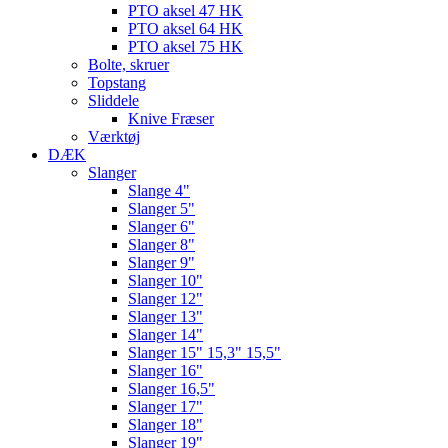
PTO aksel 47 HK
PTO aksel 64 HK
PTO aksel 75 HK
Bolte, skruer
Topstang
Sliddele
Knive Fræser
Værktøj
DÆK
Slanger
Slange 4"
Slanger 5"
Slanger 6"
Slanger 8"
Slanger 9"
Slanger 10"
Slanger 12"
Slanger 13"
Slanger 14"
Slanger 15" 15,3" 15,5"
Slanger 16"
Slanger 16,5"
Slanger 17"
Slanger 18"
Slanger 19"