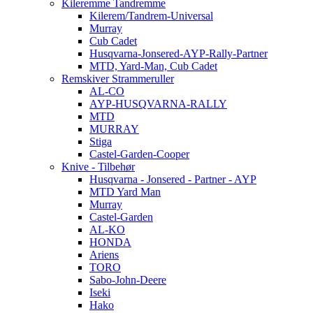
Kileremme Tandremme
Kilerem/Tandrem-Universal
Murray
Cub Cadet
Husqvarna-Jonsered-AYP-Rally-Partner
MTD, Yard-Man, Cub Cadet
Remskiver Strammeruller
AL-CO
AYP-HUSQVARNA-RALLY
MTD
MURRAY
Stiga
Castel-Garden-Cooper
Knive - Tilbehør
Husqvarna - Jonsered - Partner - AYP
MTD Yard Man
Murray
Castel-Garden
AL-KO
HONDA
Ariens
TORO
Sabo-John-Deere
Iseki
Hako