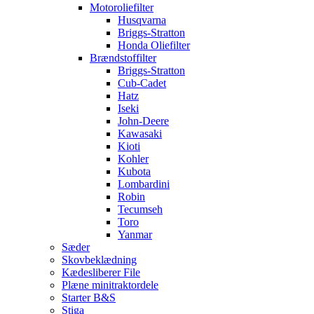
Motoroliefilter
Husqvarna
Briggs-Stratton
Honda Oliefilter
Brændstoffilter
Briggs-Stratton
Cub-Cadet
Hatz
Iseki
John-Deere
Kawasaki
Kioti
Kohler
Kubota
Lombardini
Robin
Tecumseh
Toro
Yanmar
Sæder
Skovbeklædning
Kædesliberer File
Plæne minitraktordele
Starter B&S
Stiga