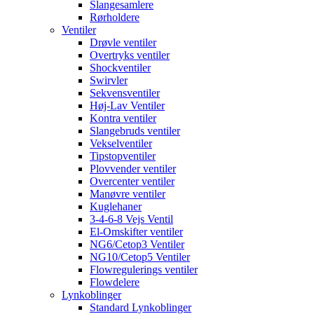
Slangesamlere
Rørholdere
Ventiler
Drøvle ventiler
Overtryks ventiler
Shockventiler
Swirvler
Sekvensventiler
Høj-Lav Ventiler
Kontra ventiler
Slangebruds ventiler
Vekselventiler
Tipstopventiler
Plovvender ventiler
Overcenter ventiler
Manøvre ventiler
Kuglehaner
3-4-6-8 Vejs Ventil
El-Omskifter ventiler
NG6/Cetop3 Ventiler
NG10/Cetop5 Ventiler
Flowregulerings ventiler
Flowdelere
Lynkoblinger
Standard Lynkoblinger