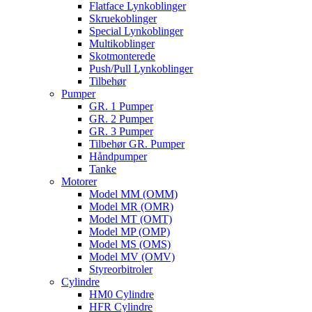
Flatface Lynkoblinger
Skruekoblinger
Special Lynkoblinger
Multikoblinger
Skotmonterede
Push/Pull Lynkoblinger
Tilbehør
Pumper
GR. 1 Pumper
GR. 2 Pumper
GR. 3 Pumper
Tilbehør GR. Pumper
Håndpumper
Tanke
Motorer
Model MM (OMM)
Model MR (OMR)
Model MT (OMT)
Model MP (OMP)
Model MS (OMS)
Model MV (OMV)
Styreorbitroler
Cylindre
HM0 Cylindre
HFR Cylindre