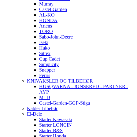
Murray
Castel-Garden
AL-KO
HONDA
Ariens
TORO
Sabo-John-Deere
Iseki
Hako
Sitrex
Cup Cadet
Simplicity
Snapper
Ferris
KNIVAKSLER OG TILBEHØR
HUSQVARNA - JONSERED - PARTNER -
AYP
MTD
Castel-Garden-GGP-Stiga
Kabler Tilbehør
El-Dele
Starter Kawasaki
Starter LONCIN
Starter B&S
Starter Honda