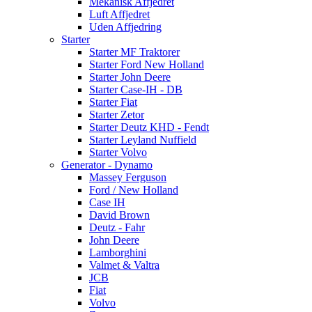
Mekanisk Affjedret
Luft Affjedret
Uden Affjedring
Starter
Starter MF Traktorer
Starter Ford New Holland
Starter John Deere
Starter Case-IH - DB
Starter Fiat
Starter Zetor
Starter Deutz KHD - Fendt
Starter Leyland Nuffield
Starter Volvo
Generator - Dynamo
Massey Ferguson
Ford / New Holland
Case IH
David Brown
Deutz - Fahr
John Deere
Lamborghini
Valmet & Valtra
JCB
Fiat
Volvo