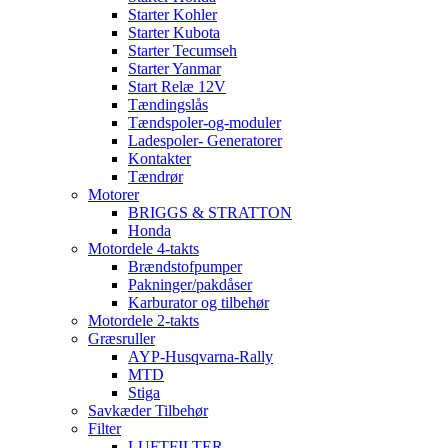
Starter Kohler
Starter Kubota
Starter Tecumseh
Starter Yanmar
Start Relæ 12V
Tændingslås
Tændspoler-og-moduler
Ladespoler- Generatorer
Kontakter
Tændrør
Motorer
BRIGGS & STRATTON
Honda
Motordele 4-takts
Brændstofpumper
Pakninger/pakdåser
Karburator og tilbehør
Motordele 2-takts
Græsruller
AYP-Husqvarna-Rally
MTD
Stiga
Savkæder Tilbehør
Filter
LUFTFILTER