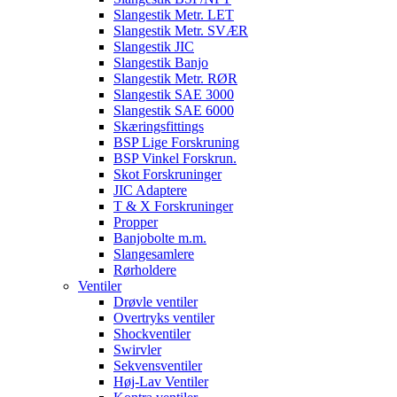
Slangestik Metr. LET
Slangestik Metr. SVÆR
Slangestik JIC
Slangestik Banjo
Slangestik Metr. RØR
Slangestik SAE 3000
Slangestik SAE 6000
Skæringsfittings
BSP Lige Forskruning
BSP Vinkel Forskrun.
Skot Forskruninger
JIC Adaptere
T & X Forskruninger
Propper
Banjobolte m.m.
Slangesamlere
Rørholdere
Ventiler
Drøvle ventiler
Overtryks ventiler
Shockventiler
Swirvler
Sekvensventiler
Høj-Lav Ventiler