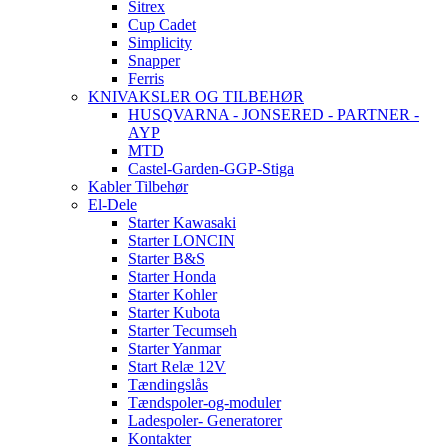
Sitrex
Cup Cadet
Simplicity
Snapper
Ferris
KNIVAKSLER OG TILBEHØR
HUSQVARNA - JONSERED - PARTNER -
AYP
MTD
Castel-Garden-GGP-Stiga
Kabler Tilbehør
El-Dele
Starter Kawasaki
Starter LONCIN
Starter B&S
Starter Honda
Starter Kohler
Starter Kubota
Starter Tecumseh
Starter Yanmar
Start Relæ 12V
Tændingslås
Tændspoler-og-moduler
Ladespoler- Generatorer
Kontakter