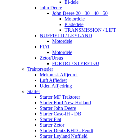
El-dele
John Deere
John Deere 20 - 30 - 40 - 50
Motordele
Pladedele
TRANSMISSION / LIFT
NUFFIELD / LEYLAND
Motordele
FIAT
Motordele
Zetor/Ursus
FORTØJ / STYRETØJ
Traktorsæder
Mekanisk Affjedret
Luft Affjedret
Uden Affjedring
Starter
Starter MF Traktorer
Starter Ford New Holland
Starter John Deere
Starter Case-IH - DB
Starter Fiat
Starter Zetor
Starter Deutz KHD - Fendt
Starter Leyland Nuffield