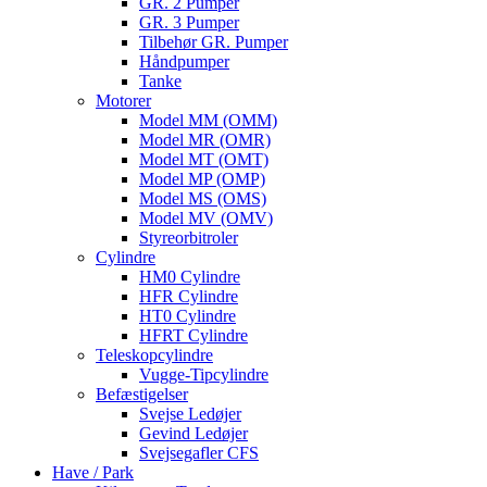
GR. 2 Pumper
GR. 3 Pumper
Tilbehør GR. Pumper
Håndpumper
Tanke
Motorer
Model MM (OMM)
Model MR (OMR)
Model MT (OMT)
Model MP (OMP)
Model MS (OMS)
Model MV (OMV)
Styreorbitroler
Cylindre
HM0 Cylindre
HFR Cylindre
HT0 Cylindre
HFRT Cylindre
Teleskopcylindre
Vugge-Tipcylindre
Befæstigelser
Svejse Ledøjer
Gevind Ledøjer
Svejsegafler CFS
Have / Park