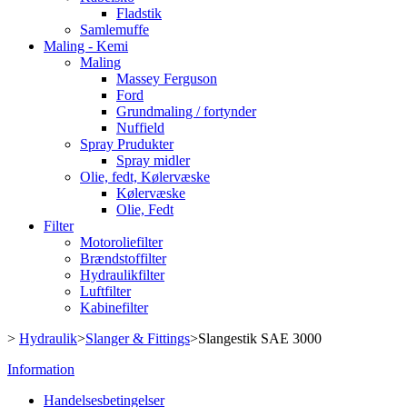
Fladstik
Samlemuffe
Maling - Kemi
Maling
Massey Ferguson
Ford
Grundmaling / fortynder
Nuffield
Spray Prudukter
Spray midler
Olie, fedt, Kølervæske
Kølervæske
Olie, Fedt
Filter
Motoroliefilter
Brændstoffilter
Hydraulikfilter
Luftfilter
Kabinefilter
>
Hydraulik
>
Slanger & Fittings
>
Slangestik SAE 3000
Information
Handelsesbetingelser