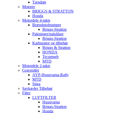
Tændrør
Motorer
BRIGGS & STRATTON
Honda
Motordele 4-takts
Brændstofpumper
Briggs-Stratton
Pakninger/pakdåser
Briggs-Stratton
Karburator og tilbehør
Briggs & Stratton
HONDA
Tecumseh
MTD
Motordele 2-takts
Græsruller
AYP-Husqvarna-Rally
MTD
Stiga
Savkæder Tilbehør
Filter
LUFTFILTER
Husqvarna
Briggs-Stratton
Honda