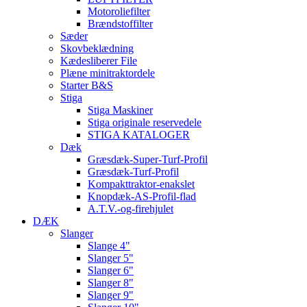
Motoroliefilter
Brændstoffilter
Sæder
Skovbeklædning
Kædesliberer File
Plæne minitraktordele
Starter B&S
Stiga
Stiga Maskiner
Stiga originale reservedele
STIGA KATALOGER
Dæk
Græsdæk-Super-Turf-Profil
Græsdæk-Turf-Profil
Kompakttraktor-enakslet
Knopdæk-AS-Profil-flad
A.T.V.-og-firehjulet
DÆK
Slanger
Slange 4"
Slanger 5"
Slanger 6"
Slanger 8"
Slanger 9"