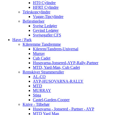
HT0 Cylindre
HFRT Cylindre
Teleskopcylindre
Vugge-Tipcylindre
Befæstigelser
Svejse Ledøjer
Gevind Ledøjer
Svejsegafler CFS
Have / Park
Kileremme Tandremme
Kilerem/Tandrem-Universal
Murray
Cub Cadet
Husqvarna-Jonsered-AYP-Rally-Partner
MTD, Yard-Man, Cub Cadet
Remskiver Strammeruller
AL-CO
AYP-HUSQVARNA-RALLY
MTD
MURRAY
Stiga
Castel-Garden-Cooper
Knive - Tilbehør
Husqvarna - Jonsered - Partner - AYP
MTD Yard Man