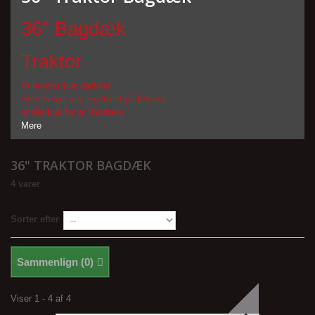
36" Bagdæk
Traktor
Vi leverer kun dækket.
Hvis fælge ses monteret på billedet,
er det kun for at illustrere.
Mere
36" TRAKTOR BAGDÆK
4 varer
Sorter efter
Sammenlign (
0
)
Viser 1 - 4 af 4