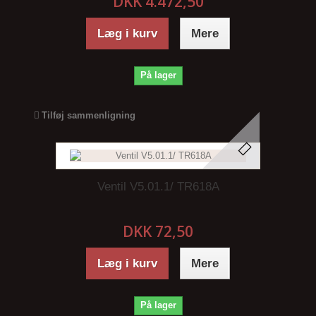
DKK 4.472,50
Læg i kurv
Mere
På lager
Tilføj sammenligning
Ventil V5.01.1/ TR618A
DKK 72,50
Læg i kurv
Mere
På lager