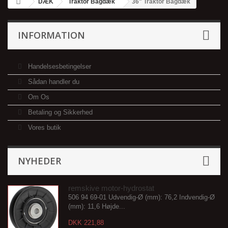
DÆK
Traktor Bagdæk
36" Traktor Bagdæk
INFORMATION
Handelsesbetingelser
Sådan handler du
Om Os
Betaling og Sikkerhed
Vores butik
NYHEDER
remskive motor-hydrostat
506 94 69-01 Udvendig-Ø (mm): 76,2 Indvendig-Ø
(mm): 11,6 Højde...
DKK 221,88