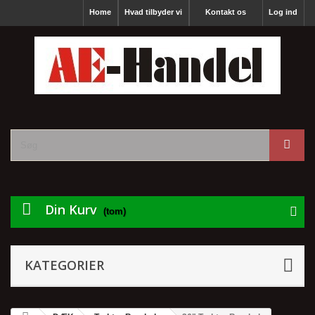
Home
Hvad tilbyder vi
Kontakt os
Log ind
Din Kurv
(tom)
KATEGORIER