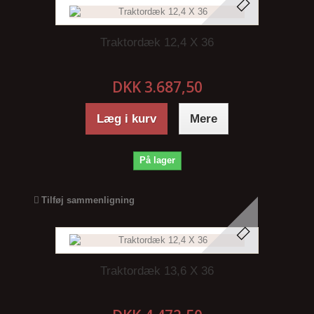
Traktordæk 12,4 X 36
DKK 3.687,50
Læg i kurv
Mere
På lager
Tilføj sammenligning
Traktordæk 13,6 X 36