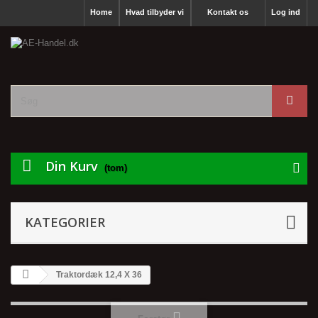
Home
Hvad tilbyder vi
Kontakt os
Log ind
Din Kurv
(tom)
KATEGORIER
Traktordæk 12,4 X 36