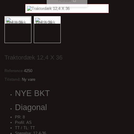
Forstør
Traktordæk 12,4 X 36
Reference
4250
Tilstand:
Ny vare
NYE BKT
Diagonal
PR:
8
Profil:
AS
TT / TL:
TT
Størrelse:
12.4-36