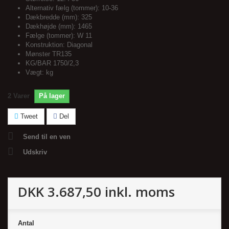
Alternativ fælg (tommer): 10-36
Dækbredde (mm):
325
Dækhøjde (mm):
1465
Fælge (tommer):
W 11
Konstruktion:
Diagonal
Mønster TR135
KG/BAR 1750/2,3
Vægt:
kg
2
Varer
På lager
Tweet
Del
Send til en ven
Udskriv
DKK 3.687,50
inkl. moms
Antal