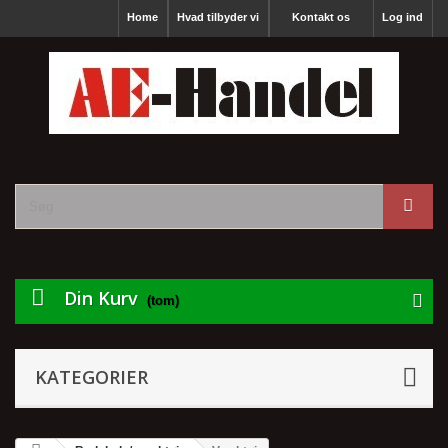
Home
Hvad tilbyder vi
Kontakt os
Log ind
Din Kurv
(tom)
KATEGORIER