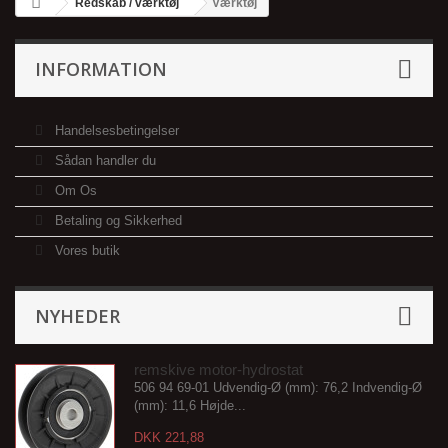
Redskab / værktøj
Værktøj
INFORMATION
Handelsesbetingelser
Sådan handler du
Om Os
Betaling og Sikkerhed
Vores butik
NYHEDER
remskive motor-hydrostat
506 94 69-01 Udvendig-Ø (mm): 76,2 Indvendig-Ø
(mm): 11,6 Højde...
DKK 221,88