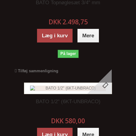
BATO Topnøglesæt 3/4" mm
DKK 2.498,75
Læg i kurv
Mere
På lager
Tilføj sammenligning
BATO 1/2" (6KT-UNBRACO)
DKK 580,00
Læg i kurv
Mere