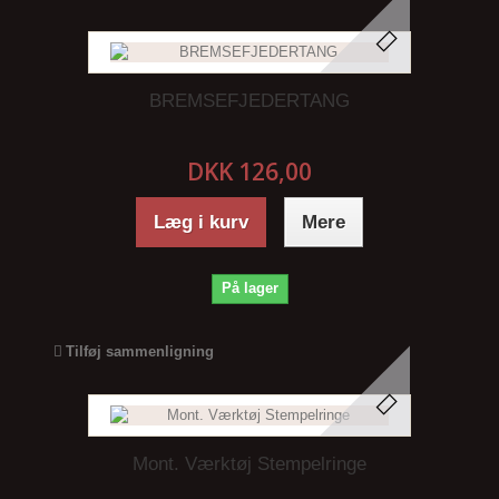
BREMSEFJEDERTANG
DKK 126,00
Læg i kurv
Mere
På lager
Tilføj sammenligning
Mont. Værktøj Stempelringe