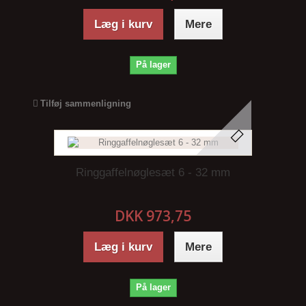
Læg i kurv
Mere
På lager
Tilføj sammenligning
Ringgaffelnøglesæt 6 - 32 mm
DKK 973,75
Læg i kurv
Mere
På lager