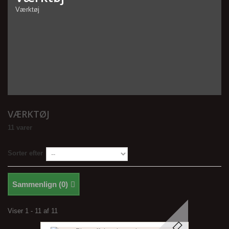
Værktøj
VÆRKTØJ
11 varer
Sorter efter
Sammenlign (
0
)
Viser 1 - 11 af 11