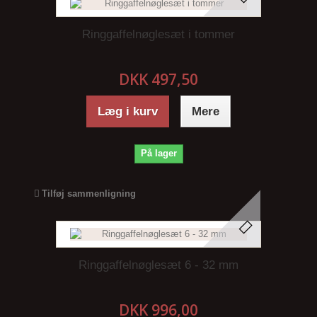
Ringgaffelnøglesæt i tommer
DKK 497,50
Læg i kurv
Mere
På lager
Tilføj sammenligning
Ringgaffelnøglesæt 6 - 32 mm
DKK 996,00