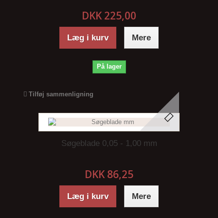
DKK 225,00
Læg i kurv
Mere
På lager
Tilføj sammenligning
Søgeblade 0,05 - 1,00 mm
DKK 86,25
Læg i kurv
Mere