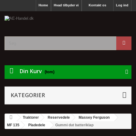
Home
Hvad tilbyder vi
Kontakt os
Log ind
Din Kurv
(tom)
KATEGORIER
Traktorer
Reservedele
Massey Ferguson
MF 135
Pladedele
Gummi dut batteriklap