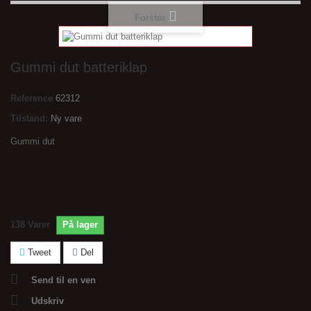
Forstør
Gummi dut batteriklap
Reference
62312
Tilstand:
Ny vare
Gummi dut
138
Varer
På lager
Tweet
Del
Send til en ven
Udskriv