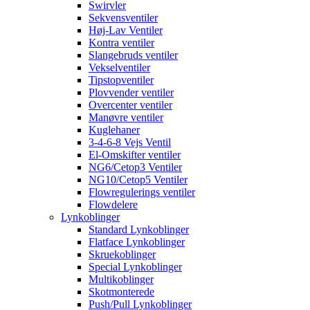
Swirvler
Sekvensventiler
Høj-Lav Ventiler
Kontra ventiler
Slangebruds ventiler
Vekselventiler
Tipstopventiler
Plovvender ventiler
Overcenter ventiler
Manøvre ventiler
Kuglehaner
3-4-6-8 Vejs Ventil
El-Omskifter ventiler
NG6/Cetop3 Ventiler
NG10/Cetop5 Ventiler
Flowregulerings ventiler
Flowdelere
Lynkoblinger
Standard Lynkoblinger
Flatface Lynkoblinger
Skruekoblinger
Special Lynkoblinger
Multikoblinger
Skotmonterede
Push/Pull Lynkoblinger