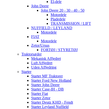
El-dele
John Deere
John Deere 20 - 30 - 40 - 50
Motordele
Pladedele
TRANSMISSION / LIFT
NUFFIELD / LEYLAND
Motordele
FIAT
Motordele
Zetor/Ursus
FORTØJ / STYRETØJ
Traktorsæder
Mekanisk Affjedret
Luft Affjedret
Uden Affjedring
Starter
Starter MF Traktorer
Starter Ford New Holland
Starter John Deere
Starter Case-IH - DB
Starter Fiat
Starter Zetor
Starter Deutz KHD - Fendt
Starter Leyland Nuffield