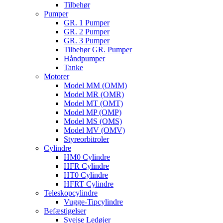
Tilbehør
Pumper
GR. 1 Pumper
GR. 2 Pumper
GR. 3 Pumper
Tilbehør GR. Pumper
Håndpumper
Tanke
Motorer
Model MM (OMM)
Model MR (OMR)
Model MT (OMT)
Model MP (OMP)
Model MS (OMS)
Model MV (OMV)
Styreorbitroler
Cylindre
HM0 Cylindre
HFR Cylindre
HT0 Cylindre
HFRT Cylindre
Teleskopcylindre
Vugge-Tipcylindre
Befæstigelser
Svejse Ledøjer