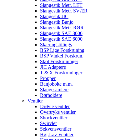
Slangestik Metr. LET
Slangestik Metr. SVÆR
Slangestik JIC
Slangestik Banjo
Slangestik Metr. RØR
Slangestik SAE 3000
Slangestik SAE 6000
Skæringsfittings
BSP Lige Forskruning
BSP Vinkel Forskrun.
Skot Forskruninger
JIC Adaptere
T & X Forskruninger
Propper
Banjobolte m.m.
Slangesamlere
Rørholdere
Ventiler
Drøvle ventiler
Overtryks ventiler
Shockventiler
Swirvler
Sekvensventiler
Høj-Lav Ventiler