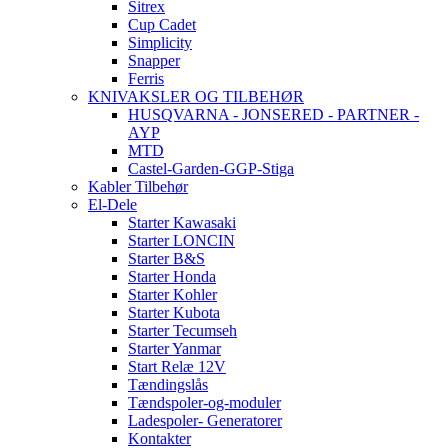
Sitrex
Cup Cadet
Simplicity
Snapper
Ferris
KNIVAKSLER OG TILBEHØR
HUSQVARNA - JONSERED - PARTNER -
AYP
MTD
Castel-Garden-GGP-Stiga
Kabler Tilbehør
El-Dele
Starter Kawasaki
Starter LONCIN
Starter B&S
Starter Honda
Starter Kohler
Starter Kubota
Starter Tecumseh
Starter Yanmar
Start Relæ 12V
Tændingslås
Tændspoler-og-moduler
Ladespoler- Generatorer
Kontakter