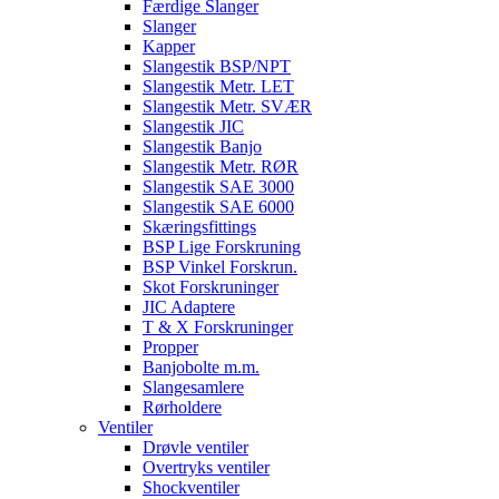
Færdige Slanger
Slanger
Kapper
Slangestik BSP/NPT
Slangestik Metr. LET
Slangestik Metr. SVÆR
Slangestik JIC
Slangestik Banjo
Slangestik Metr. RØR
Slangestik SAE 3000
Slangestik SAE 6000
Skæringsfittings
BSP Lige Forskruning
BSP Vinkel Forskrun.
Skot Forskruninger
JIC Adaptere
T & X Forskruninger
Propper
Banjobolte m.m.
Slangesamlere
Rørholdere
Ventiler
Drøvle ventiler
Overtryks ventiler
Shockventiler