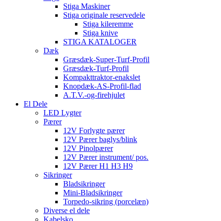
Stiga Maskiner
Stiga originale reservedele
Stiga kileremme
Stiga knive
STIGA KATALOGER
Dæk
Græsdæk-Super-Turf-Profil
Græsdæk-Turf-Profil
Kompakttraktor-enakslet
Knopdæk-AS-Profil-flad
A.T.V.-og-firehjulet
El Dele
LED Lygter
Pærer
12V Forlygte pærer
12V Pærer baglys/blink
12V Pinolpærer
12V Pærer instrument/ pos.
12V Pærer H1 H3 H9
Sikringer
Bladsikringer
Mini-Bladsikringer
Torpedo-sikring (porcelæn)
Diverse el dele
Kabelsko