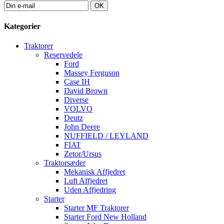
OK
Kategorier
Traktorer
Reservedele
Ford
Massey Ferguson
Case IH
David Brown
Diverse
VOLVO
Deutz
John Deere
NUFFIELD / LEYLAND
FIAT
Zetor/Ursus
Traktorsæder
Mekanisk Affjedret
Luft Affjedret
Uden Affjedring
Starter
Starter MF Traktorer
Starter Ford New Holland