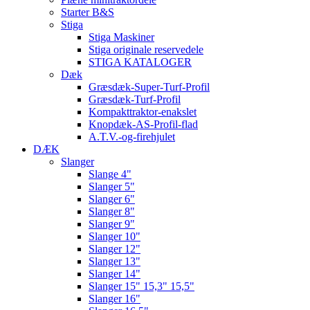
Starter B&S
Stiga
Stiga Maskiner
Stiga originale reservedele
STIGA KATALOGER
Dæk
Græsdæk-Super-Turf-Profil
Græsdæk-Turf-Profil
Kompakttraktor-enakslet
Knopdæk-AS-Profil-flad
A.T.V.-og-firehjulet
DÆK
Slanger
Slange 4"
Slanger 5"
Slanger 6"
Slanger 8"
Slanger 9"
Slanger 10"
Slanger 12"
Slanger 13"
Slanger 14"
Slanger 15" 15,3" 15,5"
Slanger 16"