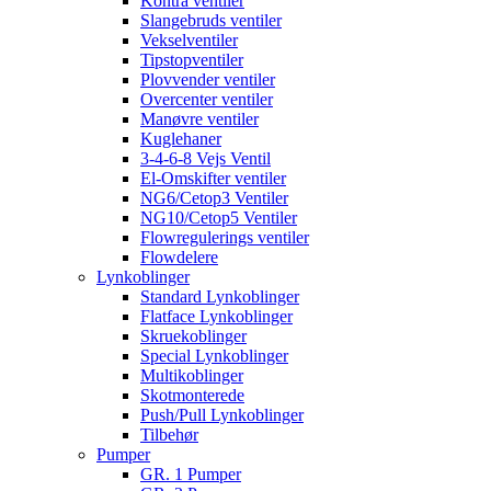
Kontra ventiler
Slangebruds ventiler
Vekselventiler
Tipstopventiler
Plovvender ventiler
Overcenter ventiler
Manøvre ventiler
Kuglehaner
3-4-6-8 Vejs Ventil
El-Omskifter ventiler
NG6/Cetop3 Ventiler
NG10/Cetop5 Ventiler
Flowregulerings ventiler
Flowdelere
Lynkoblinger
Standard Lynkoblinger
Flatface Lynkoblinger
Skruekoblinger
Special Lynkoblinger
Multikoblinger
Skotmonterede
Push/Pull Lynkoblinger
Tilbehør
Pumper
GR. 1 Pumper