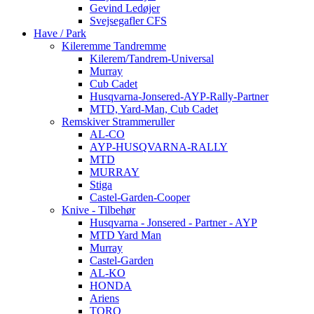
Gevind Ledøjer
Svejsegafler CFS
Have / Park
Kileremme Tandremme
Kilerem/Tandrem-Universal
Murray
Cub Cadet
Husqvarna-Jonsered-AYP-Rally-Partner
MTD, Yard-Man, Cub Cadet
Remskiver Strammeruller
AL-CO
AYP-HUSQVARNA-RALLY
MTD
MURRAY
Stiga
Castel-Garden-Cooper
Knive - Tilbehør
Husqvarna - Jonsered - Partner - AYP
MTD Yard Man
Murray
Castel-Garden
AL-KO
HONDA
Ariens
TORO