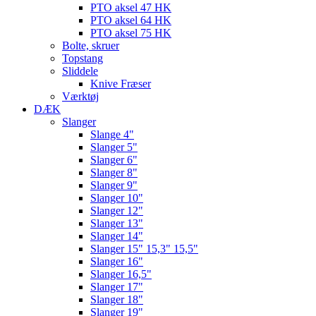
PTO aksel 47 HK
PTO aksel 64 HK
PTO aksel 75 HK
Bolte, skruer
Topstang
Sliddele
Knive Fræser
Værktøj
DÆK
Slanger
Slange 4"
Slanger 5"
Slanger 6"
Slanger 8"
Slanger 9"
Slanger 10"
Slanger 12"
Slanger 13"
Slanger 14"
Slanger 15" 15,3" 15,5"
Slanger 16"
Slanger 16,5"
Slanger 17"
Slanger 18"
Slanger 19"