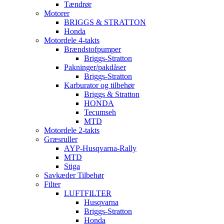
Tændrør
Motorer
BRIGGS & STRATTON
Honda
Motordele 4-takts
Brændstofpumper
Briggs-Stratton
Pakninger/pakdåser
Briggs-Stratton
Karburator og tilbehør
Briggs & Stratton
HONDA
Tecumseh
MTD
Motordele 2-takts
Græsruller
AYP-Husqvarna-Rally
MTD
Stiga
Savkæder Tilbehør
Filter
LUFTFILTER
Husqvarna
Briggs-Stratton
Honda