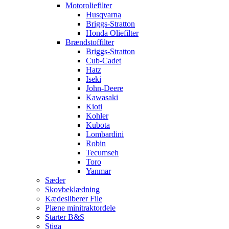
Motoroliefilter
Husqvarna
Briggs-Stratton
Honda Oliefilter
Brændstoffilter
Briggs-Stratton
Cub-Cadet
Hatz
Iseki
John-Deere
Kawasaki
Kioti
Kohler
Kubota
Lombardini
Robin
Tecumseh
Toro
Yanmar
Sæder
Skovbeklædning
Kædesliberer File
Plæne minitraktordele
Starter B&S
Stiga