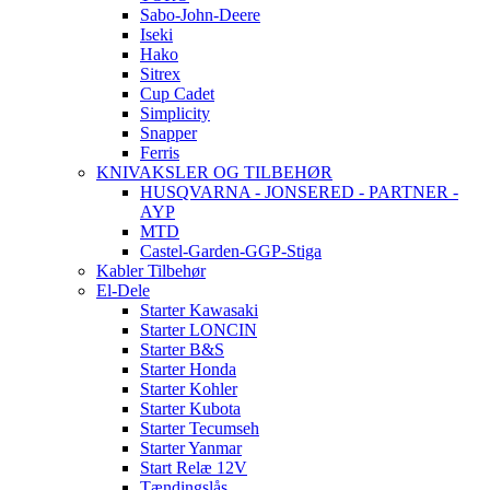
Sabo-John-Deere
Iseki
Hako
Sitrex
Cup Cadet
Simplicity
Snapper
Ferris
KNIVAKSLER OG TILBEHØR
HUSQVARNA - JONSERED - PARTNER -
AYP
MTD
Castel-Garden-GGP-Stiga
Kabler Tilbehør
El-Dele
Starter Kawasaki
Starter LONCIN
Starter B&S
Starter Honda
Starter Kohler
Starter Kubota
Starter Tecumseh
Starter Yanmar
Start Relæ 12V
Tændingslås