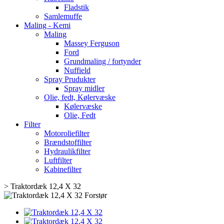
Fladstik
Samlemuffe
Maling - Kemi
Maling
Massey Ferguson
Ford
Grundmaling / fortynder
Nuffield
Spray Prudukter
Spray midler
Olie, fedt, Kølervæske
Kølervæske
Olie, Fedt
Filter
Motoroliefilter
Brændstoffilter
Hydraulikfilter
Luftfilter
Kabinefilter
>
Traktordæk 12,4 X 32
Forstør