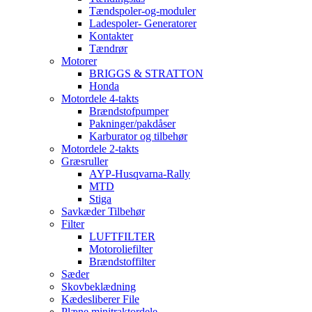
Tændspoler-og-moduler
Ladespoler- Generatorer
Kontakter
Tændrør
Motorer
BRIGGS & STRATTON
Honda
Motordele 4-takts
Brændstofpumper
Pakninger/pakdåser
Karburator og tilbehør
Motordele 2-takts
Græsruller
AYP-Husqvarna-Rally
MTD
Stiga
Savkæder Tilbehør
Filter
LUFTFILTER
Motoroliefilter
Brændstoffilter
Sæder
Skovbeklædning
Kædesliberer File
Plæne minitraktordele