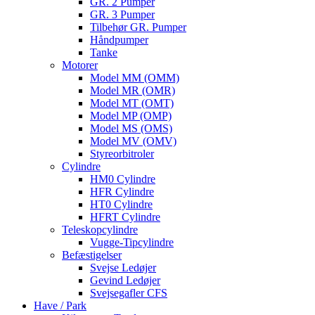
GR. 2 Pumper
GR. 3 Pumper
Tilbehør GR. Pumper
Håndpumper
Tanke
Motorer
Model MM (OMM)
Model MR (OMR)
Model MT (OMT)
Model MP (OMP)
Model MS (OMS)
Model MV (OMV)
Styreorbitroler
Cylindre
HM0 Cylindre
HFR Cylindre
HT0 Cylindre
HFRT Cylindre
Teleskopcylindre
Vugge-Tipcylindre
Befæstigelser
Svejse Ledøjer
Gevind Ledøjer
Svejsegafler CFS
Have / Park