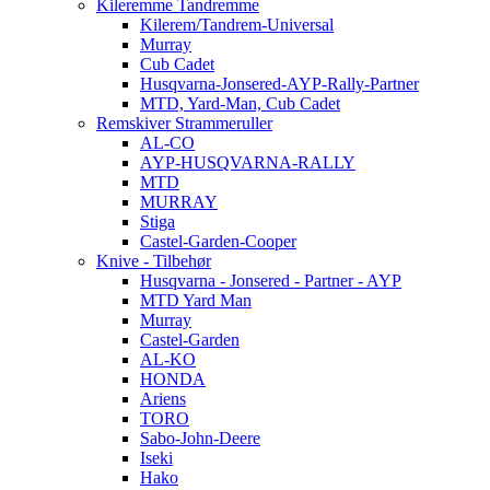
Kileremme Tandremme
Kilerem/Tandrem-Universal
Murray
Cub Cadet
Husqvarna-Jonsered-AYP-Rally-Partner
MTD, Yard-Man, Cub Cadet
Remskiver Strammeruller
AL-CO
AYP-HUSQVARNA-RALLY
MTD
MURRAY
Stiga
Castel-Garden-Cooper
Knive - Tilbehør
Husqvarna - Jonsered - Partner - AYP
MTD Yard Man
Murray
Castel-Garden
AL-KO
HONDA
Ariens
TORO
Sabo-John-Deere
Iseki
Hako