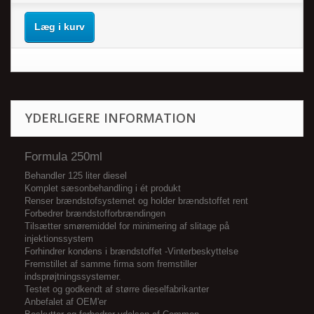
Læg i kurv
YDERLIGERE INFORMATION
Formula 250ml
Behandler 125 liter diesel
Komplet sæsonbehandling i ét produkt
Renser brændstofsystemet og holder brændstoffet rent
Forbedrer brændstofforbrændingen
Tilsætter smøremiddel for minimering af slitage på
injektionssystem
Forhindrer kondens i brændstoffet -Vinterbeskyttelse
Fremstillet af samme firma som fremstiller
indsprøjtningssystemer.
Testet og godkendt af større dieselfabrikanter
Anbefalet af OEM'er